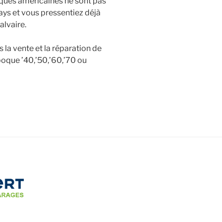
ques américaines ne sont pas
s et vous pressentiez déjà
alvaire.
a vente et la réparation de
poque ’40,’50,’60,’70 ou