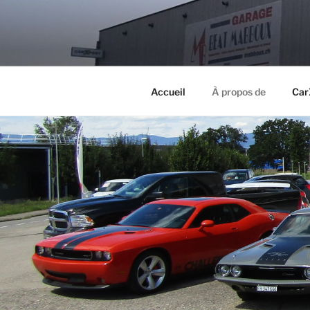
Aller
au
MB MABBO
contenu
principal
Accueil
À propos de
Car